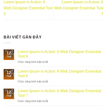
Lorem Ipsum in Action: A
Lorem Ipsum in Action: A
Web Designer Essential Tool
Web Designer Essential Tool
5
7
BÀI VIẾT GẦN ĐÂY
Lorem Ipsum in Action: A Web Designer Essential
12
Tool 9
Th8
ở
Chức năng bình luận bị tắt
Lorem
Ipsum
Lorem Ipsum in Action: A Web Designer Essential
12
in
Tool 8
Th8
Action:
ở
Chức năng bình luận bị tắt
A
Lorem
Web
Ipsum
Designer
Lorem Ipsum in Action: A Web Designer Essential
12
in
Essential
Tool 7
Th8
Action:
Tool
ở
Chức năng bình luận bị tắt
A
9
Lorem
Web