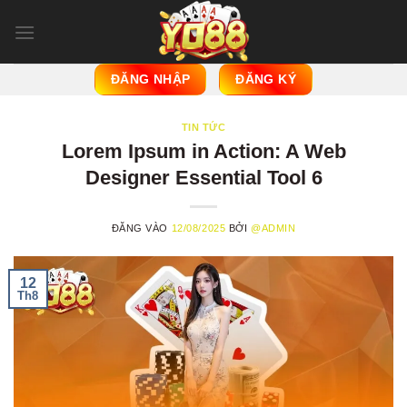
Bỏ
qua
nội
dung
ĐĂNG NHẬP
ĐĂNG KÝ
TIN TỨC
Lorem Ipsum in Action: A Web
Designer Essential Tool 6
ĐĂNG VÀO
12/08/2025
BỞI
@ADMIN
12
Th8